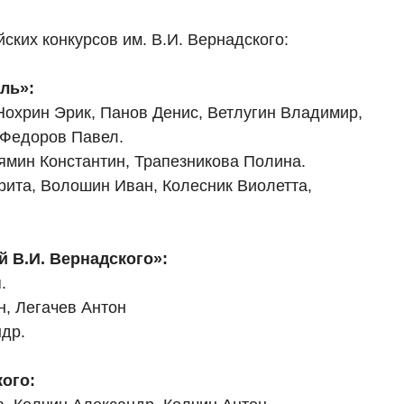
ских конкурсов им. В.И. Вернадского:
ль»:
 Нохрин Эрик, Панов Денис, Ветлугин Владимир,
 Федоров Павел.
Лямин Константин, Трапезникова Полина.
рита, Волошин Иван, Колесник Виолетта,
 В.И. Вернадского»:
.
н, Легачев Антон
ндр.
кого: