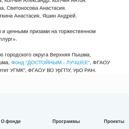
, Колчин Александр, Колчин Антон.
на, Светоносова Анастасия.
аткина Анастасия, Яшин Андрей.
 и ценными призами на торжественном
ллург».
ю городского округа Верхняя Пышма,
шма,
Фонд "ДОСТОЙНЫМ - ЛУЧШЕЕ"
, ФГАОУ
итет УГМК", ФГАОУ ВО УрГПУ, УрО РАН.
О фонде
Программы
Проекты