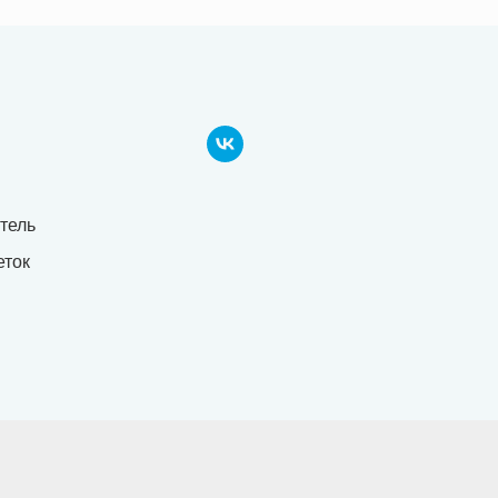
тель
еток