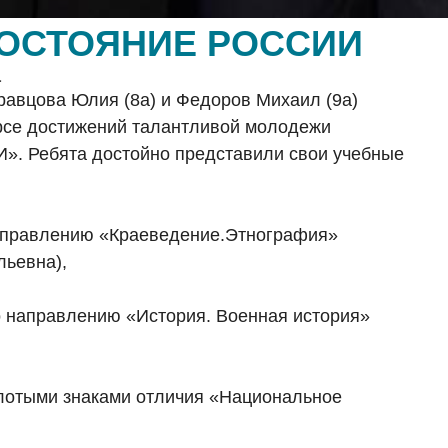
ОСТОЯНИЕ РОССИИ
а
равцова Юлия (8а) и Федоров Михаил (9а)
урсе достижений талантливой молодежи
ебята достойно представили свои учебные
направлению «Краеведение.Этнография»
льевна),
о направлению «История. Военная история»
лотыми знаками отличия «Национальное