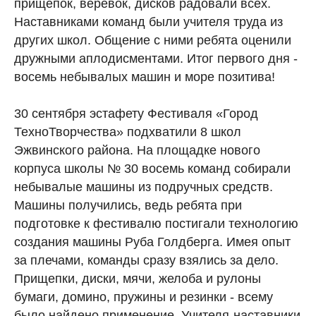
прищепок, верёвок, дисков радовали всех.
Наставниками команд были учителя труда из
других школ. Общение с ними ребята оценили
дружными аплодисментами. Итог первого дня -
восемь небывалых машин и море позитива!
30 сентября эстафету Фестиваля «Город
ТехноТворчества» подхватили 8 школ
Эжвинского района. На площадке нового
корпуса школы № 30 восемь команд собирали
небывалые машины из подручных средств.
Машины получились, ведь ребята при
подготовке к фестивалю постигали технологию
создания машины Руба Голдберга. Имея опыт
за плечами, команды сразу взялись за дело.
Прищепки, диски, мячи, желоба и рулоны
бумаги, домино, пружины и резинки - всему
было найдено применение. Учителя-наставники