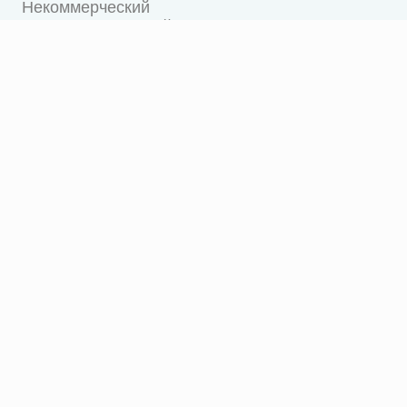
Некоммерческий
благотворительный фонд
поддержки культурных
и социальных инициатив
«Достойным — лучшее»
© Все права защищены
О фонде
Программы
Образование
Культура
Спорт
Проекты
УниЛаб